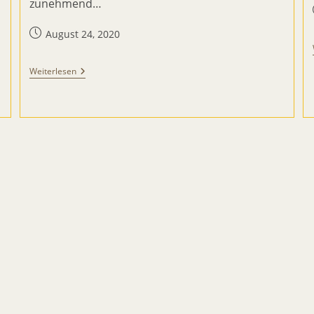
zunehmend…
Beitrag
August 24, 2020
veröffentlicht:
Unsere
Weiterlesen
Teich-
Und
Bachforscher