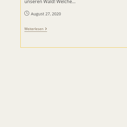
unseren Wald! Welche…
Beitrag
August 27, 2020
veröffentlicht:
Waldtage
Weiterlesen
Mit
Den
Jahreszeitenkindern