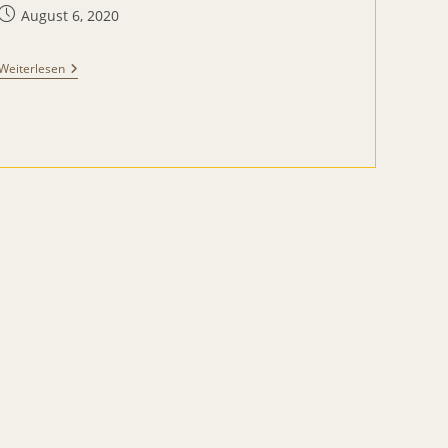
Beitrag
August 6, 2020
veröffentlicht:
Alpaka
Weiterlesen
Wollwerkstatt