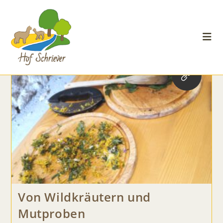
Monatsarchiv: April 2022
Zum
Inhalt
>
2022
>
April
springen
Von Wildkräutern und
Mutproben