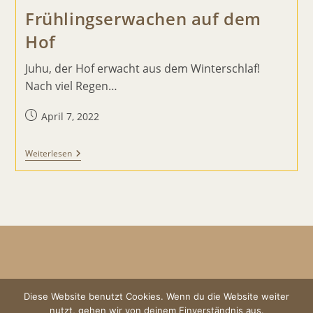
Frühlingserwachen auf dem
Hof
Juhu, der Hof erwacht aus dem Winterschlaf!
Nach viel Regen…
Beitrag
April 7, 2022
veröffentlicht:
Frühlingserwachen
Weiterlesen
Auf
Dem
Hof
Diese Website benutzt Cookies. Wenn du die Website weiter
Impressum
AGBs
Datenschutz
nutzt, gehen wir von deinem Einverständnis aus.