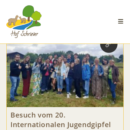
Monatsarchiv: Juli 2022
Zum
Inhalt
>
2022
>
Juli
springen
Besuch vom 20.
Internationalen Jugendgipfel