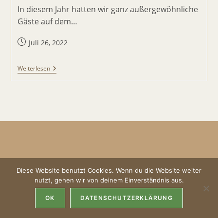
In diesem Jahr hatten wir ganz außergewöhnliche
Gäste auf dem…
Beitrag
Juli 26, 2022
veröffentlicht:
Besuch
Weiterlesen
Vom
20.
Internationalen
Jugendgipfel
Diese Website benutzt Cookies. Wenn du die Website weiter
Impressum
AGBs
Datenschutz
nutzt, gehen wir von deinem Einverständnis aus.
OK
DATENSCHUTZERKLÄRUNG
Copyright 2026 - Hof Schriever