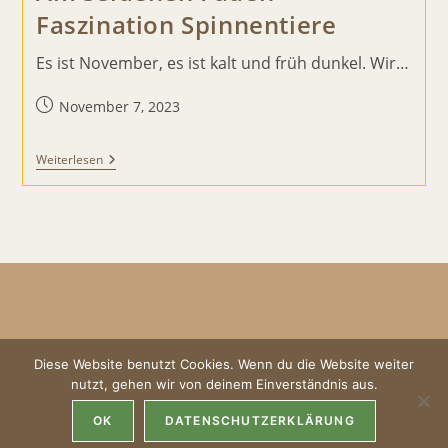
Faszination Spinnentiere
Es ist November, es ist kalt und früh dunkel. Wir…
Beitrag
November 7, 2023
veröffentlicht:
Am
Weiterlesen
Seidenen
Faden
–
Faszination
Spinnentiere
Diese Website benutzt Cookies. Wenn du die Website weiter
nutzt, gehen wir von deinem Einverständnis aus.
Impressum
AGBs
Datenschutz
OK
DATENSCHUTZERKLÄRUNG
Copyright 2026 - Hof Schriever