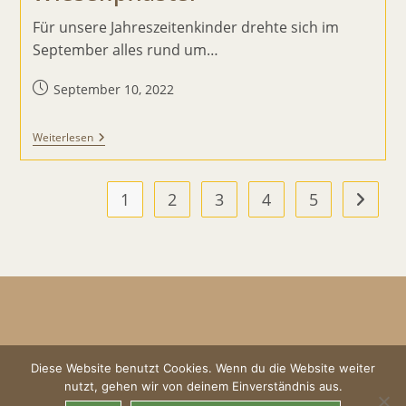
Für unsere Jahreszeitenkinder drehte sich im
September alles rund um…
Beitrag
September 10, 2022
veröffentlicht:
Vom
Weiterlesen
Spitzwegerich
Zum
Wiesenpflaster
1
2
3
4
5
Zur näc
Diese Website benutzt Cookies. Wenn du die Website weiter
Impressum
AGBs
Datenschutz
nutzt, gehen wir von deinem Einverständnis aus.