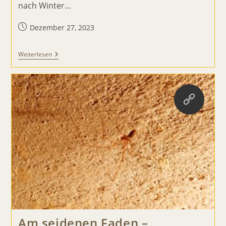
nach Winter…
Beitrag
Dezember 27, 2023
veröffentlicht:
Ein
Weiterlesen
Igel
Kommt
Selten
Allein
Am seidenen Faden –