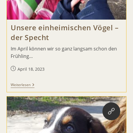
Unsere einheimischen Vögel –
der Specht
Im April können wir so ganz langsam schon den
Frühling…
Beitrag
April 18, 2023
veröffentlicht:
Unsere
Weiterlesen
Einheimischen
Vögel
–
Der
Specht