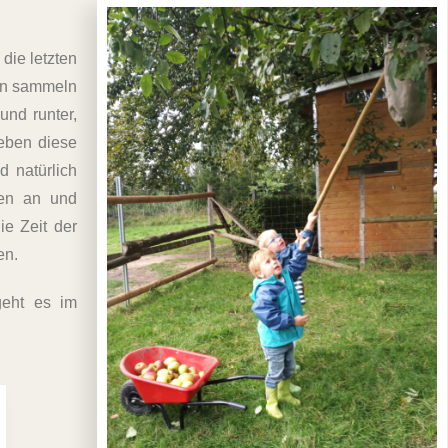
die letzten
gen sammeln
und runter,
ieben diese
d natürlich
ten an und
ie Zeit der
en.
geht es im